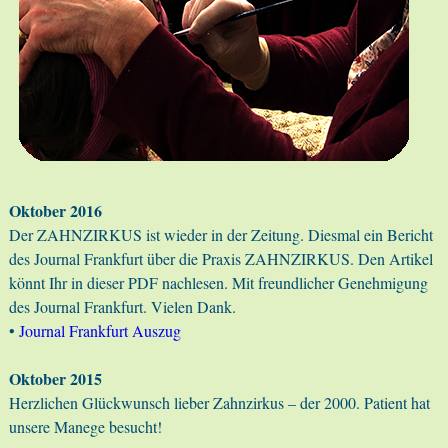
Oktober 2016
Der ZAHNZIRKUS ist wieder in der Zeitung. Diesmal ein Bericht
des Journal Frankfurt über die Praxis ZAHNZIRKUS. Den Artikel
könnt Ihr in dieser PDF nachlesen. Mit freundlicher Genehmigung
des Journal Frankfurt. Vielen Dank.
•
Journal Frankfurt Auszug
Oktober 2015
Herzlichen Glückwunsch lieber Zahnzirkus – der 2000. Patient hat
unsere Manege besucht!